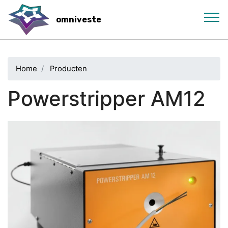
Skip
to
omniveste
main
content
Home
Producten
Powerstripper AM12