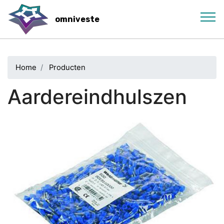
Skip
to
omniveste
main
content
Home
Producten
Aardereindhulszen